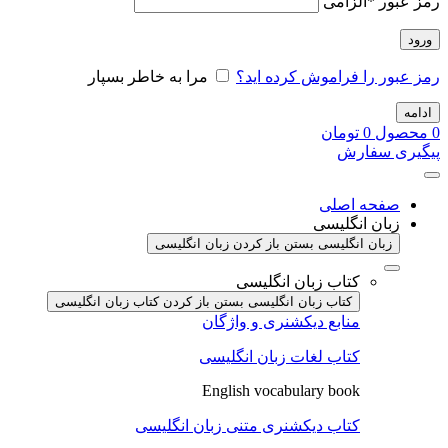
رمز عبور
*
الزامی
ورود
رمز عبور را فراموش کرده اید؟
مرا به خاطر بسپار
ادامه
0
محصول
0
تومان
پیگیری سفارش
صفحه اصلی
زبان انگلیسی
زبان انگلیسی بستن
باز کردن زبان انگلیسی
کتاب زبان انگلیسی
کتاب زبان انگلیسی بستن
باز کردن کتاب زبان انگلیسی
منابع دیکشنری و واژگان
کتاب لغات زبان انگلیسی
English vocabulary book
کتاب دیکشنری متنی زبان انگلیسی