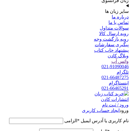
زبان فرانسوی
سایر زبان ها
درباره ما
تماس با ما
سوالات متداول
رویه ارسال کالا
رویه بازگشت وجه
پیگیری سفارشات
پیشنهاد چاپ کتاب
وبلاگ کادن
واتس آپ
021-91090046
تلگرام
021-66487275
اینستاگرام
021-66465291
ورود / ثبت نام
ورود
ایجاد حساب کاربری
نام کاربری یا آدرس ایمیل
*
الزامی