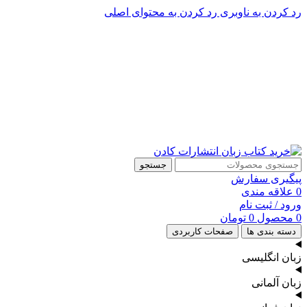
رد کردن به ناوبری
رد کردن به محتوای اصلی
پشتیبانی تلگرام : 09201005262
پشتیبانی تلفنی: 91090046 - 021
جستجو
پیگیری سفارش
0
علاقه مندی
ورود / ثبت نام
0
محصول
0
تومان
دسته بندی ها
صفحات کاربردی
زبان انگلیسی
زبان آلمانی