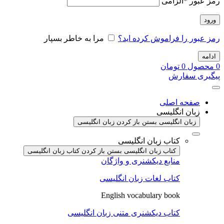
رمز عبور
*
الزامی
ورود
رمز عبور را فراموش کرده اید؟
مرا به خاطر بسپار
ادامه
0
محصول
0
تومان
پیگیری سفارش
صفحه اصلی
زبان انگلیسی
زبان انگلیسی بستن
باز کردن زبان انگلیسی
کتاب زبان انگلیسی
کتاب زبان انگلیسی بستن
باز کردن کتاب زبان انگلیسی
منابع دیکشنری و واژگان
کتاب لغات زبان انگلیسی
English vocabulary book
کتاب دیکشنری متنی زبان انگلیسی