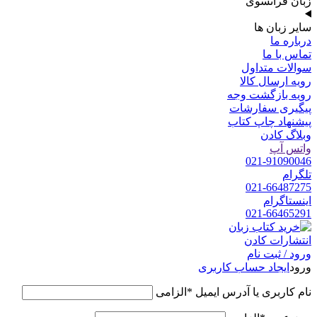
زبان فرانسوی
سایر زبان ها
درباره ما
تماس با ما
سوالات متداول
رویه ارسال کالا
رویه بازگشت وجه
پیگیری سفارشات
پیشنهاد چاپ کتاب
وبلاگ کادن
واتس آپ
021-91090046
تلگرام
021-66487275
اینستاگرام
021-66465291
ورود / ثبت نام
ورود
ایجاد حساب کاربری
نام کاربری یا آدرس ایمیل
*
الزامی