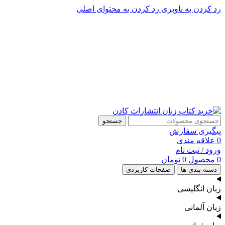
رد کردن به ناوبری
رد کردن به محتوای اصلی
پشتیبانی تلگرام : 09201005262
پشتیبانی تلفنی: 91090046 - 021
جستجو
پیگیری سفارش
0
علاقه مندی
ورود / ثبت نام
0
محصول
0
تومان
دسته بندی ها
صفحات کاربردی
زبان انگلیسی
زبان آلمانی