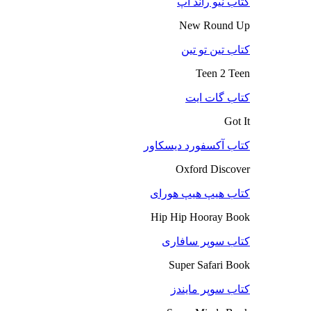
کتاب نیو راند آپ
New Round Up
کتاب تین تو تین
Teen 2 Teen
کتاب گات ایت
Got It
کتاب آکسفورد دیسکاور
Oxford Discover
کتاب هیپ هیپ هورای
Hip Hip Hooray Book
کتاب سوپر سافاری
Super Safari Book
کتاب سوپر مایندز