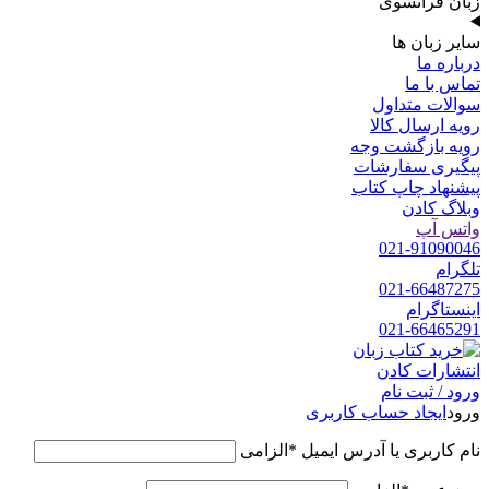
زبان فرانسوی
سایر زبان ها
درباره ما
تماس با ما
سوالات متداول
رویه ارسال کالا
رویه بازگشت وجه
پیگیری سفارشات
پیشنهاد چاپ کتاب
وبلاگ کادن
واتس آپ
021-91090046
تلگرام
021-66487275
اینستاگرام
021-66465291
ورود / ثبت نام
ورود
ایجاد حساب کاربری
نام کاربری یا آدرس ایمیل
*
الزامی