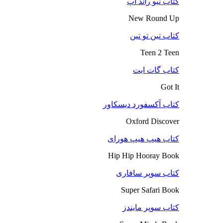
کتاب نیو راند آپ
New Round Up
کتاب تین تو تین
Teen 2 Teen
کتاب گات ایت
Got It
کتاب آکسفورد دیسکاور
Oxford Discover
کتاب هیپ هیپ هورای
Hip Hip Hooray Book
کتاب سوپر سافاری
Super Safari Book
کتاب سوپر مایندز