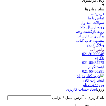
زبان فرانسوی
سایر زبان ها
درباره ما
تماس با ما
سوالات متداول
رویه ارسال کالا
رویه بازگشت وجه
پیگیری سفارشات
پیشنهاد چاپ کتاب
وبلاگ کادن
واتس آپ
021-91090046
تلگرام
021-66487275
اینستاگرام
021-66465291
ورود / ثبت نام
ورود
ایجاد حساب کاربری
نام کاربری یا آدرس ایمیل
*
الزامی