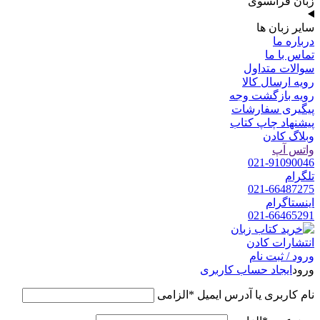
زبان فرانسوی
سایر زبان ها
درباره ما
تماس با ما
سوالات متداول
رویه ارسال کالا
رویه بازگشت وجه
پیگیری سفارشات
پیشنهاد چاپ کتاب
وبلاگ کادن
واتس آپ
021-91090046
تلگرام
021-66487275
اینستاگرام
021-66465291
ورود / ثبت نام
ورود
ایجاد حساب کاربری
نام کاربری یا آدرس ایمیل
*
الزامی