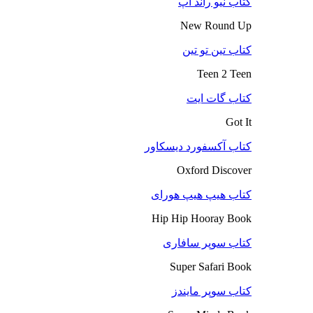
کتاب نیو راند آپ
New Round Up
کتاب تین تو تین
Teen 2 Teen
کتاب گات ایت
Got It
کتاب آکسفورد دیسکاور
Oxford Discover
کتاب هیپ هیپ هورای
Hip Hip Hooray Book
کتاب سوپر سافاری
Super Safari Book
کتاب سوپر مایندز