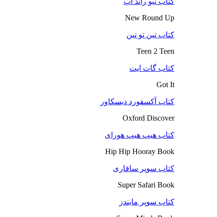
کتاب نیو راند آپ
New Round Up
کتاب تین تو تین
Teen 2 Teen
کتاب گات ایت
Got It
کتاب آکسفورد دیسکاور
Oxford Discover
کتاب هیپ هیپ هورای
Hip Hip Hooray Book
کتاب سوپر سافاری
Super Safari Book
کتاب سوپر مایندز