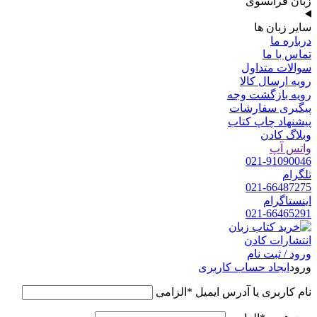
زبان فرانسوی
سایر زبان ها
درباره ما
تماس با ما
سوالات متداول
رویه ارسال کالا
رویه بازگشت وجه
پیگیری سفارشات
پیشنهاد چاپ کتاب
وبلاگ کادن
واتس آپ
021-91090046
تلگرام
021-66487275
اینستاگرام
021-66465291
ورود / ثبت نام
ورود
ایجاد حساب کاربری
نام کاربری یا آدرس ایمیل
*
الزامی