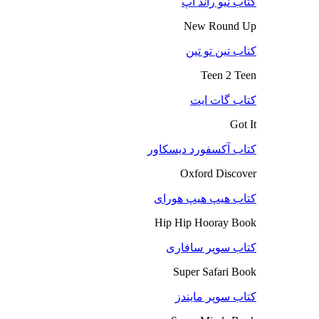
کتاب نیو راند آپ
New Round Up
کتاب تین تو تین
Teen 2 Teen
کتاب گات ایت
Got It
کتاب آکسفورد دیسکاور
Oxford Discover
کتاب هیپ هیپ هورای
Hip Hip Hooray Book
کتاب سوپر سافاری
Super Safari Book
کتاب سوپر مایندز