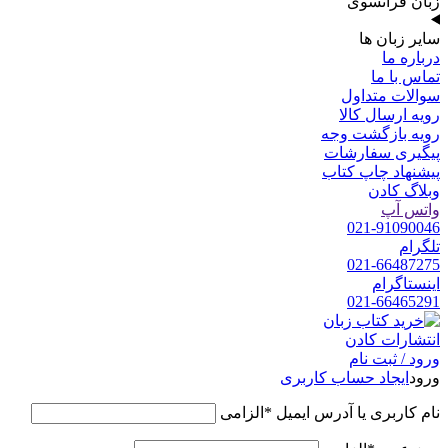
زبان فرانسوی
سایر زبان ها
درباره ما
تماس با ما
سوالات متداول
رویه ارسال کالا
رویه بازگشت وجه
پیگیری سفارشات
پیشنهاد چاپ کتاب
وبلاگ کادن
واتس آپ
021-91090046
تلگرام
021-66487275
اینستاگرام
021-66465291
ورود / ثبت نام
ورود
ایجاد حساب کاربری
نام کاربری یا آدرس ایمیل
*
الزامی