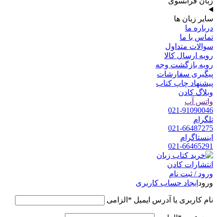
زبان فرانسوی
سایر زبان ها
درباره ما
تماس با ما
سوالات متداول
رویه ارسال کالا
رویه بازگشت وجه
پیگیری سفارشات
پیشنهاد چاپ کتاب
وبلاگ کادن
واتس آپ
021-91090046
تلگرام
021-66487275
اینستاگرام
021-66465291
ورود / ثبت نام
ورود
ایجاد حساب کاربری
نام کاربری یا آدرس ایمیل
*
الزامی