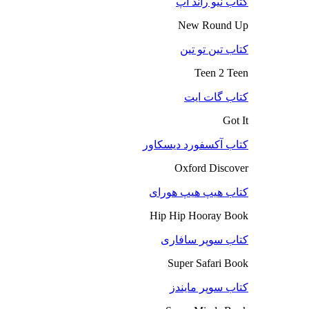
کتاب نیو راند آپ
New Round Up
کتاب تین تو تین
Teen 2 Teen
کتاب گات ایت
Got It
کتاب آکسفورد دیسکاور
Oxford Discover
کتاب هیپ هیپ هورای
Hip Hip Hooray Book
کتاب سوپر سافاری
Super Safari Book
کتاب سوپر مایندز