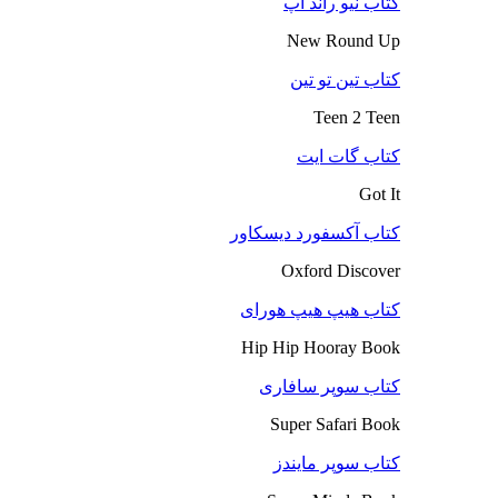
کتاب نیو راند آپ
New Round Up
کتاب تین تو تین
Teen 2 Teen
کتاب گات ایت
Got It
کتاب آکسفورد دیسکاور
Oxford Discover
کتاب هیپ هیپ هورای
Hip Hip Hooray Book
کتاب سوپر سافاری
Super Safari Book
کتاب سوپر مایندز