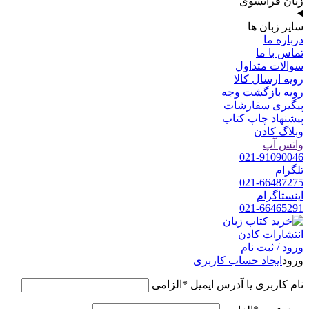
زبان فرانسوی
سایر زبان ها
درباره ما
تماس با ما
سوالات متداول
رویه ارسال کالا
رویه بازگشت وجه
پیگیری سفارشات
پیشنهاد چاپ کتاب
وبلاگ کادن
واتس آپ
021-91090046
تلگرام
021-66487275
اینستاگرام
021-66465291
ورود / ثبت نام
ورود
ایجاد حساب کاربری
نام کاربری یا آدرس ایمیل
*
الزامی