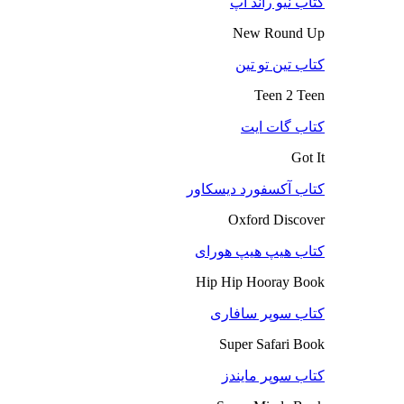
کتاب نیو راند آپ
New Round Up
کتاب تین تو تین
Teen 2 Teen
کتاب گات ایت
Got It
کتاب آکسفورد دیسکاور
Oxford Discover
کتاب هیپ هیپ هورای
Hip Hip Hooray Book
کتاب سوپر سافاری
Super Safari Book
کتاب سوپر مایندز