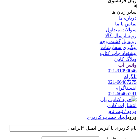
زبان فرانسوی
سایر زبان ها
درباره ما
تماس با ما
سوالات متداول
رویه ارسال کالا
رویه بازگشت وجه
پیگیری سفارشات
پیشنهاد چاپ کتاب
وبلاگ کادن
واتس آپ
021-91090046
تلگرام
021-66487275
اینستاگرام
021-66465291
ورود / ثبت نام
ورود
ایجاد حساب کاربری
نام کاربری یا آدرس ایمیل
*
الزامی