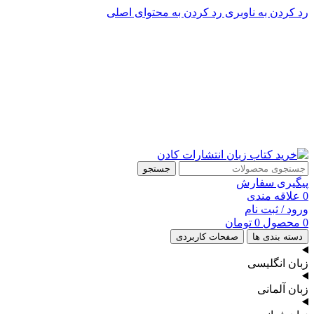
رد کردن به ناوبری
رد کردن به محتوای اصلی
پشتیبانی تلگرام : 09201005262
پشتیبانی تلفنی: 91090046 - 021
جستجو
پیگیری سفارش
0
علاقه مندی
ورود / ثبت نام
0
محصول
0
تومان
دسته بندی ها
صفحات کاربردی
زبان انگلیسی
زبان آلمانی