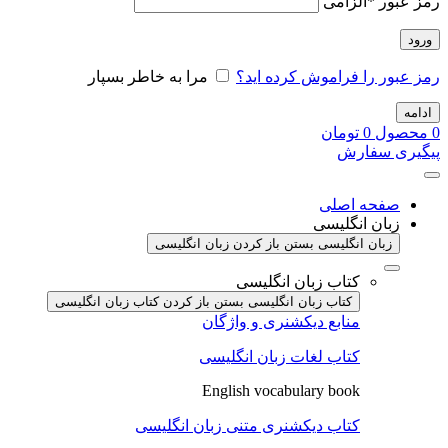
رمز عبور
*
الزامی
ورود
رمز عبور را فراموش کرده اید؟
مرا به خاطر بسپار
ادامه
0
محصول
0
تومان
پیگیری سفارش
صفحه اصلی
زبان انگلیسی
زبان انگلیسی بستن
باز کردن زبان انگلیسی
کتاب زبان انگلیسی
کتاب زبان انگلیسی بستن
باز کردن کتاب زبان انگلیسی
منابع دیکشنری و واژگان
کتاب لغات زبان انگلیسی
English vocabulary book
کتاب دیکشنری متنی زبان انگلیسی