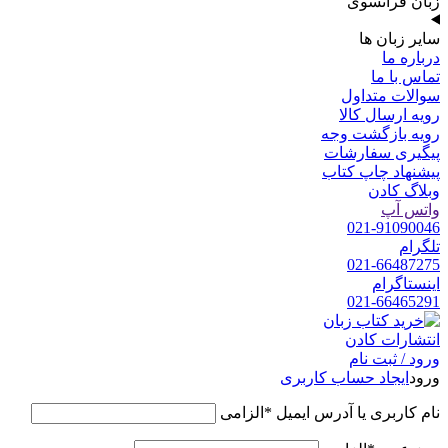
زبان فرانسوی
سایر زبان ها
درباره ما
تماس با ما
سوالات متداول
رویه ارسال کالا
رویه بازگشت وجه
پیگیری سفارشات
پیشنهاد چاپ کتاب
وبلاگ کادن
واتس آپ
021-91090046
تلگرام
021-66487275
اینستاگرام
021-66465291
ورود / ثبت نام
ورود
ایجاد حساب کاربری
نام کاربری یا آدرس ایمیل
*
الزامی