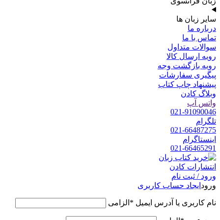
زبان فرانسوی
سایر زبان ها
درباره ما
تماس با ما
سوالات متداول
رویه ارسال کالا
رویه بازگشت وجه
پیگیری سفارشات
پیشنهاد چاپ کتاب
وبلاگ کادن
واتس آپ
021-91090046
تلگرام
021-66487275
اینستاگرام
021-66465291
ورود / ثبت نام
ورود
ایجاد حساب کاربری
نام کاربری یا آدرس ایمیل
*
الزامی