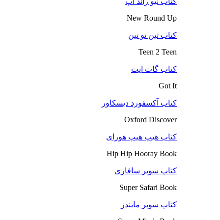
کتاب نیو راند آپ
New Round Up
کتاب تین تو تین
Teen 2 Teen
کتاب گات ایت
Got It
کتاب آکسفورد دیسکاور
Oxford Discover
کتاب هیپ هیپ هورای
Hip Hip Hooray Book
کتاب سوپر سافاری
Super Safari Book
کتاب سوپر مایندز