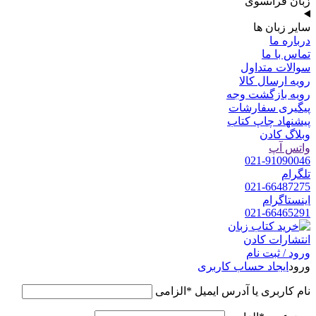
زبان فرانسوی
سایر زبان ها
درباره ما
تماس با ما
سوالات متداول
رویه ارسال کالا
رویه بازگشت وجه
پیگیری سفارشات
پیشنهاد چاپ کتاب
وبلاگ کادن
واتس آپ
021-91090046
تلگرام
021-66487275
اینستاگرام
021-66465291
ورود / ثبت نام
ورود
ایجاد حساب کاربری
نام کاربری یا آدرس ایمیل
*
الزامی