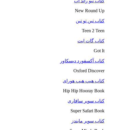
کتاب نیو راند آپ
New Round Up
کتاب تین تو تین
Teen 2 Teen
کتاب گات ایت
Got It
کتاب آکسفورد دیسکاور
Oxford Discover
کتاب هیپ هیپ هورای
Hip Hip Hooray Book
کتاب سوپر سافاری
Super Safari Book
کتاب سوپر مایندز