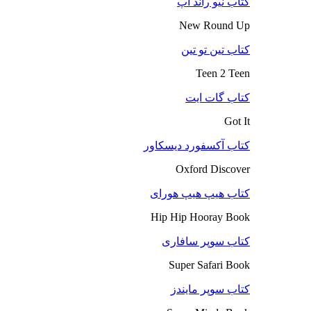
کتاب نیو راند آپ
New Round Up
کتاب تین تو تین
Teen 2 Teen
کتاب گات ایت
Got It
کتاب آکسفورد دیسکاور
Oxford Discover
کتاب هیپ هیپ هورای
Hip Hip Hooray Book
کتاب سوپر سافاری
Super Safari Book
کتاب سوپر مایندز