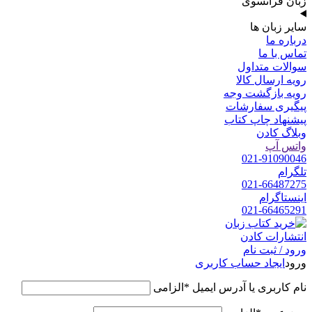
زبان فرانسوی
سایر زبان ها
درباره ما
تماس با ما
سوالات متداول
رویه ارسال کالا
رویه بازگشت وجه
پیگیری سفارشات
پیشنهاد چاپ کتاب
وبلاگ کادن
واتس آپ
021-91090046
تلگرام
021-66487275
اینستاگرام
021-66465291
ورود / ثبت نام
ورود
ایجاد حساب کاربری
نام کاربری یا آدرس ایمیل
*
الزامی