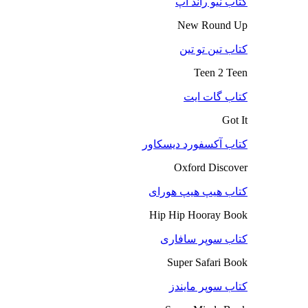
کتاب نیو راند آپ
New Round Up
کتاب تین تو تین
Teen 2 Teen
کتاب گات ایت
Got It
کتاب آکسفورد دیسکاور
Oxford Discover
کتاب هیپ هیپ هورای
Hip Hip Hooray Book
کتاب سوپر سافاری
Super Safari Book
کتاب سوپر مایندز