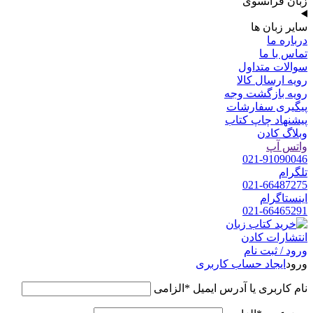
زبان فرانسوی
سایر زبان ها
درباره ما
تماس با ما
سوالات متداول
رویه ارسال کالا
رویه بازگشت وجه
پیگیری سفارشات
پیشنهاد چاپ کتاب
وبلاگ کادن
واتس آپ
021-91090046
تلگرام
021-66487275
اینستاگرام
021-66465291
ورود / ثبت نام
ورود
ایجاد حساب کاربری
نام کاربری یا آدرس ایمیل
*
الزامی