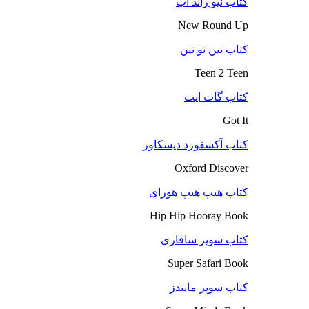
کتاب نیو راند آپ
New Round Up
کتاب تین تو تین
Teen 2 Teen
کتاب گات ایت
Got It
کتاب آکسفورد دیسکاور
Oxford Discover
کتاب هیپ هیپ هورای
Hip Hip Hooray Book
کتاب سوپر سافاری
Super Safari Book
کتاب سوپر مایندز