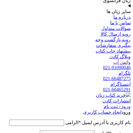
زبان فرانسوی
سایر زبان ها
درباره ما
تماس با ما
سوالات متداول
رویه ارسال کالا
رویه بازگشت وجه
پیگیری سفارشات
پیشنهاد چاپ کتاب
وبلاگ کادن
واتس آپ
021-91090046
تلگرام
021-66487275
اینستاگرام
021-66465291
ورود / ثبت نام
ورود
ایجاد حساب کاربری
نام کاربری یا آدرس ایمیل
*
الزامی