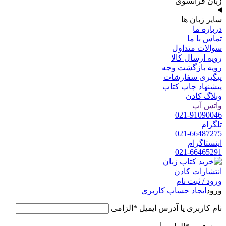
زبان فرانسوی
سایر زبان ها
درباره ما
تماس با ما
سوالات متداول
رویه ارسال کالا
رویه بازگشت وجه
پیگیری سفارشات
پیشنهاد چاپ کتاب
وبلاگ کادن
واتس آپ
021-91090046
تلگرام
021-66487275
اینستاگرام
021-66465291
ورود / ثبت نام
ورود
ایجاد حساب کاربری
نام کاربری یا آدرس ایمیل
*
الزامی