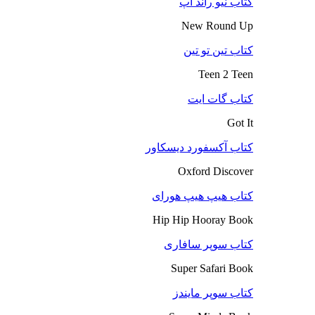
کتاب نیو راند آپ
New Round Up
کتاب تین تو تین
Teen 2 Teen
کتاب گات ایت
Got It
کتاب آکسفورد دیسکاور
Oxford Discover
کتاب هیپ هیپ هورای
Hip Hip Hooray Book
کتاب سوپر سافاری
Super Safari Book
کتاب سوپر مایندز