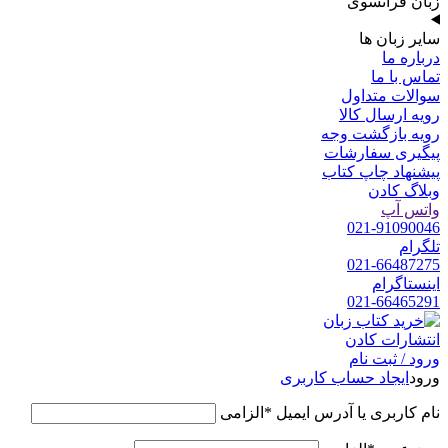
زبان فرانسوی
سایر زبان ها
درباره ما
تماس با ما
سوالات متداول
رویه ارسال کالا
رویه بازگشت وجه
پیگیری سفارشات
پیشنهاد چاپ کتاب
وبلاگ کادن
واتس آپ
021-91090046
تلگرام
021-66487275
اینستاگرام
021-66465291
ورود / ثبت نام
ورود
ایجاد حساب کاربری
نام کاربری یا آدرس ایمیل
*
الزامی