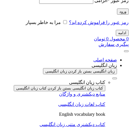
رمز عبور
*
الزامی
ورود
رمز عبور را فراموش کرده اید؟
مرا به خاطر بسپار
ادامه
0
محصول
0
تومان
پیگیری سفارش
صفحه اصلی
زبان انگلیسی
زبان انگلیسی بستن
باز کردن زبان انگلیسی
کتاب زبان انگلیسی
کتاب زبان انگلیسی بستن
باز کردن کتاب زبان انگلیسی
منابع دیکشنری و واژگان
کتاب لغات زبان انگلیسی
English vocabulary book
کتاب دیکشنری متنی زبان انگلیسی