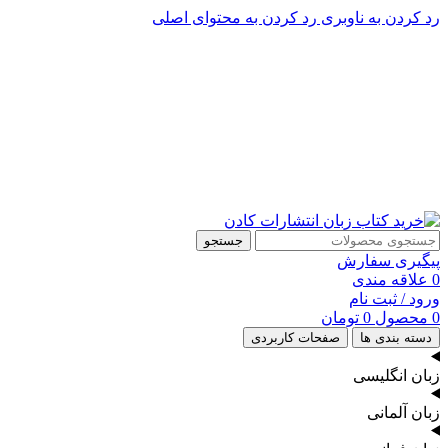
رد کردن به ناوبری
رد کردن به محتوای اصلی
پشتیبانی تلگرام : 09201005262
پشتیبانی تلفنی: 91090046 - 021
جستجو
پیگیری سفارش
0
علاقه مندی
ورود / ثبت نام
0
محصول
0
تومان
دسته بندی ها
صفحات کاربردی
زبان انگلیسی
زبان آلمانی