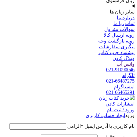
زبان فرانسوی
سایر زبان ها
درباره ما
تماس با ما
سوالات متداول
رویه ارسال کالا
رویه بازگشت وجه
پیگیری سفارشات
پیشنهاد چاپ کتاب
وبلاگ کادن
واتس آپ
021-91090046
تلگرام
021-66487275
اینستاگرام
021-66465291
ورود / ثبت نام
ورود
ایجاد حساب کاربری
نام کاربری یا آدرس ایمیل
*
الزامی