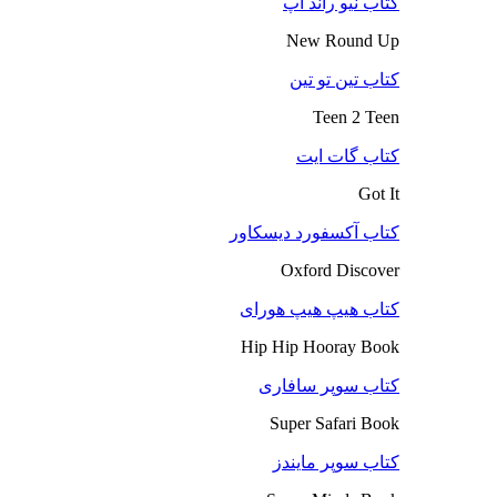
کتاب نیو راند آپ
New Round Up
کتاب تین تو تین
Teen 2 Teen
کتاب گات ایت
Got It
کتاب آکسفورد دیسکاور
Oxford Discover
کتاب هیپ هیپ هورای
Hip Hip Hooray Book
کتاب سوپر سافاری
Super Safari Book
کتاب سوپر مایندز