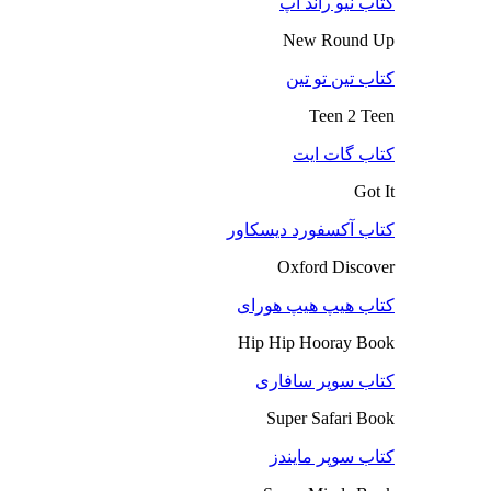
کتاب نیو راند آپ
New Round Up
کتاب تین تو تین
Teen 2 Teen
کتاب گات ایت
Got It
کتاب آکسفورد دیسکاور
Oxford Discover
کتاب هیپ هیپ هورای
Hip Hip Hooray Book
کتاب سوپر سافاری
Super Safari Book
کتاب سوپر مایندز