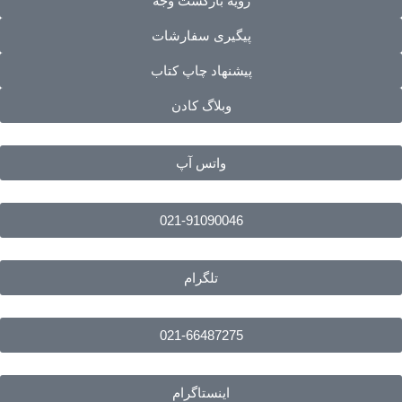
رویه بازگشت وجه
پیگیری سفارشات
پیشنهاد چاپ کتاب
وبلاگ کادن
واتس آپ
021-91090046
تلگرام
021-66487275
اینستاگرام