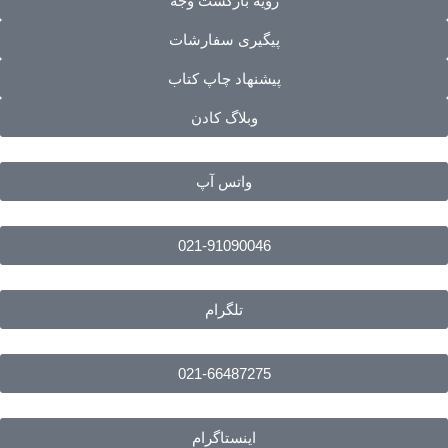
رویه بازگشت وجه
پیگیری سفارشات
پیشنهاد چاپ کتاب
وبلاگ کادن
واتس آپ
021-91090046
تلگرام
021-66487275
اینستاگرام