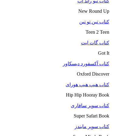
کتاب نیو راند آپ
New Round Up
کتاب تین تو تین
Teen 2 Teen
کتاب گات ایت
Got It
کتاب آکسفورد دیسکاور
Oxford Discover
کتاب هیپ هیپ هورای
Hip Hip Hooray Book
کتاب سوپر سافاری
Super Safari Book
کتاب سوپر مایندز