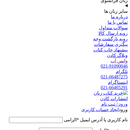
زبان فرانسوی
سایر زبان ها
درباره ما
تماس با ما
سوالات متداول
رویه ارسال کالا
رویه بازگشت وجه
پیگیری سفارشات
پیشنهاد چاپ کتاب
وبلاگ کادن
واتس آپ
021-91090046
تلگرام
021-66487275
اینستاگرام
021-66465291
ورود / ثبت نام
ورود
ایجاد حساب کاربری
نام کاربری یا آدرس ایمیل
*
الزامی