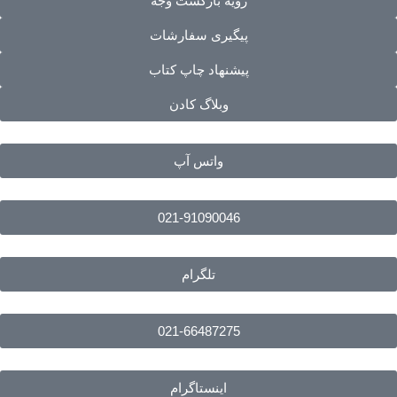
رویه بازگشت وجه
پیگیری سفارشات
پیشنهاد چاپ کتاب
وبلاگ کادن
واتس آپ
021-91090046
تلگرام
021-66487275
اینستاگرام