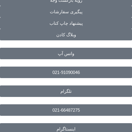
رویه بازگشت وجه
پیگیری سفارشات
پیشنهاد چاپ کتاب
وبلاگ کادن
واتس آپ
021-91090046
تلگرام
021-66487275
اینستاگرام