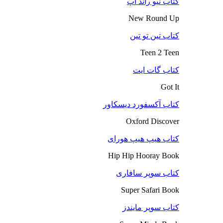
کتاب نیو راند آپ
New Round Up
کتاب تین تو تین
Teen 2 Teen
کتاب گات ایت
Got It
کتاب آکسفورد دیسکاور
Oxford Discover
کتاب هیپ هیپ هورای
Hip Hip Hooray Book
کتاب سوپر سافاری
Super Safari Book
کتاب سوپر مایندز