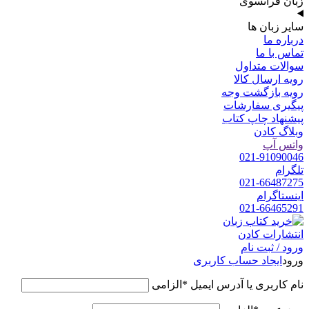
زبان فرانسوی
سایر زبان ها
درباره ما
تماس با ما
سوالات متداول
رویه ارسال کالا
رویه بازگشت وجه
پیگیری سفارشات
پیشنهاد چاپ کتاب
وبلاگ کادن
واتس آپ
021-91090046
تلگرام
021-66487275
اینستاگرام
021-66465291
ورود / ثبت نام
ورود
ایجاد حساب کاربری
نام کاربری یا آدرس ایمیل
*
الزامی