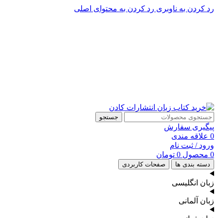
رد کردن به ناوبری
رد کردن به محتوای اصلی
پشتیبانی تلگرام : 09201005262
پشتیبانی تلفنی: 91090046 - 021
جستجو
پیگیری سفارش
0
علاقه مندی
ورود / ثبت نام
0
محصول
0
تومان
دسته بندی ها
صفحات کاربردی
زبان انگلیسی
زبان آلمانی