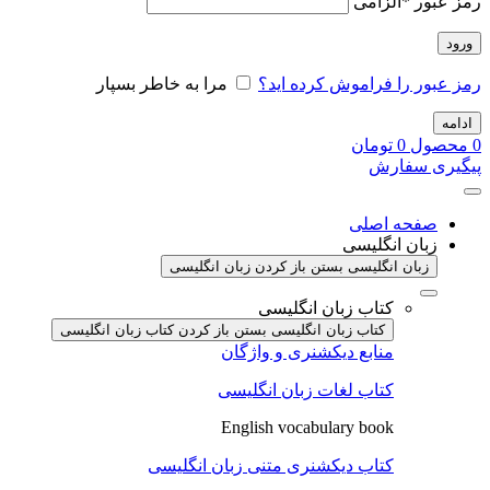
رمز عبور
*
الزامی
ورود
رمز عبور را فراموش کرده اید؟
مرا به خاطر بسپار
ادامه
0
محصول
0
تومان
پیگیری سفارش
صفحه اصلی
زبان انگلیسی
زبان انگلیسی بستن
باز کردن زبان انگلیسی
کتاب زبان انگلیسی
کتاب زبان انگلیسی بستن
باز کردن کتاب زبان انگلیسی
منابع دیکشنری و واژگان
کتاب لغات زبان انگلیسی
English vocabulary book
کتاب دیکشنری متنی زبان انگلیسی