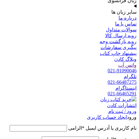
زبان فرانسوی
سایر زبان ها
درباره ما
تماس با ما
سوالات متداول
رویه ارسال کالا
رویه بازگشت وجه
پیگیری سفارشات
پیشنهاد چاپ کتاب
وبلاگ کادن
واتس آپ
021-91090046
تلگرام
021-66487275
اینستاگرام
021-66465291
ورود / ثبت نام
ورود
ایجاد حساب کاربری
نام کاربری یا آدرس ایمیل
*
الزامی