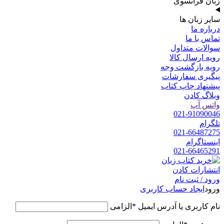
زبان فرانسوی
سایر زبان ها
درباره ما
تماس با ما
سوالات متداول
رویه ارسال کالا
رویه بازگشت وجه
پیگیری سفارشات
پیشنهاد چاپ کتاب
وبلاگ کادن
واتس آپ
021-91090046
تلگرام
021-66487275
اینستاگرام
021-66465291
ورود / ثبت نام
ورود
ایجاد حساب کاربری
نام کاربری یا آدرس ایمیل
*
الزامی