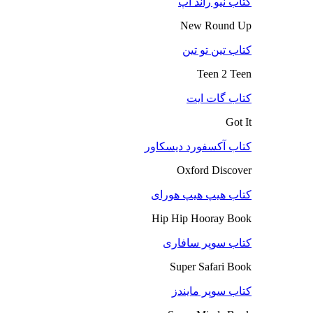
کتاب نیو راند آپ
New Round Up
کتاب تین تو تین
Teen 2 Teen
کتاب گات ایت
Got It
کتاب آکسفورد دیسکاور
Oxford Discover
کتاب هیپ هیپ هورای
Hip Hip Hooray Book
کتاب سوپر سافاری
Super Safari Book
کتاب سوپر مایندز