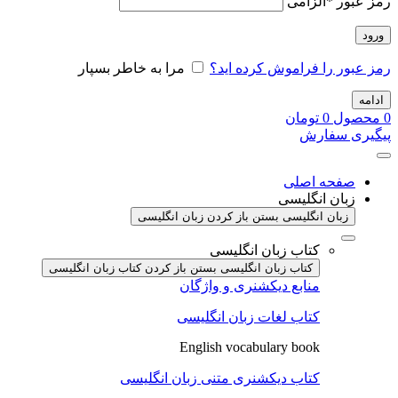
رمز عبور
*
الزامی
ورود
رمز عبور را فراموش کرده اید؟
مرا به خاطر بسپار
ادامه
0
محصول
0
تومان
پیگیری سفارش
صفحه اصلی
زبان انگلیسی
زبان انگلیسی بستن
باز کردن زبان انگلیسی
کتاب زبان انگلیسی
کتاب زبان انگلیسی بستن
باز کردن کتاب زبان انگلیسی
منابع دیکشنری و واژگان
کتاب لغات زبان انگلیسی
English vocabulary book
کتاب دیکشنری متنی زبان انگلیسی