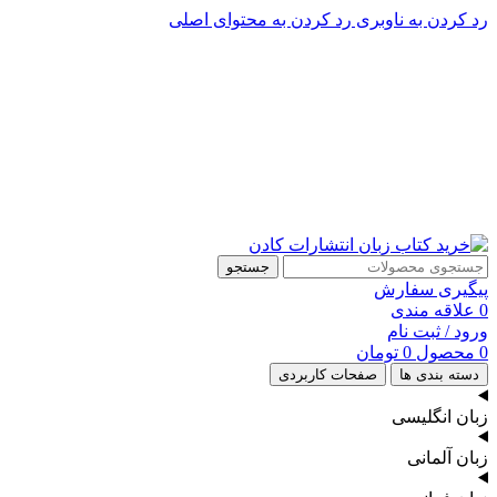
رد کردن به ناوبری
رد کردن به محتوای اصلی
پشتیبانی تلگرام : 09201005262
پشتیبانی تلفنی: 91090046 - 021
جستجو
پیگیری سفارش
0
علاقه مندی
ورود / ثبت نام
0
محصول
0
تومان
دسته بندی ها
صفحات کاربردی
زبان انگلیسی
زبان آلمانی