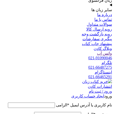
زبان فرانسوی
سایر زبان ها
درباره ما
تماس با ما
سوالات متداول
رویه ارسال کالا
رویه بازگشت وجه
پیگیری سفارشات
پیشنهاد چاپ کتاب
وبلاگ کادن
واتس آپ
021-91090046
تلگرام
021-66487275
اینستاگرام
021-66465291
ورود / ثبت نام
ورود
ایجاد حساب کاربری
نام کاربری یا آدرس ایمیل
*
الزامی