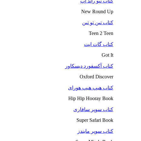
کتاب نیو راند آپ
New Round Up
کتاب تین تو تین
Teen 2 Teen
کتاب گات ایت
Got It
کتاب آکسفورد دیسکاور
Oxford Discover
کتاب هیپ هیپ هورای
Hip Hip Hooray Book
کتاب سوپر سافاری
Super Safari Book
کتاب سوپر مایندز