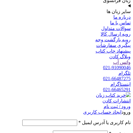
زبان فرانسوی
سایر زبان ها
درباره ما
تماس با ما
سوالات متداول
رویه ارسال کالا
رویه بازگشت وجه
پیگیری سفارشات
پیشنهاد چاپ کتاب
وبلاگ کادن
واتس آپ
021-91090046
تلگرام
021-66487275
اینستاگرام
021-66465291
ورود / ثبت نام
ورود
ایجاد حساب کاربری
الزامی
نام کاربری یا آدرس ایمیل
*