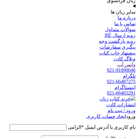
زبان فرانسوی
سایر زبان ها
درباره ما
تماس با ما
سوالات متداول
رویه ارسال کالا
رویه بازگشت وجه
پیگیری سفارشات
پیشنهاد چاپ کتاب
وبلاگ کادن
واتس آپ
021-91090046
تلگرام
021-66487275
اینستاگرام
021-66465291
ورود / ثبت نام
ورود
ایجاد حساب کاربری
نام کاربری یا آدرس ایمیل
*
الزامی