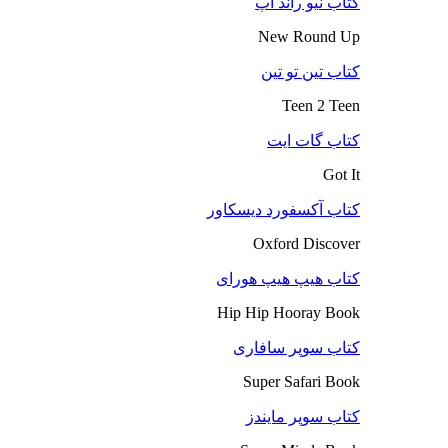
کتاب نیو راند آپ
New Round Up
کتاب تین تو تین
Teen 2 Teen
کتاب گات ایت
Got It
کتاب آکسفورد دیسکاور
Oxford Discover
کتاب هیپ هیپ هورای
Hip Hip Hooray Book
کتاب سوپر سافاری
Super Safari Book
کتاب سوپر مایندز