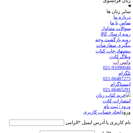
زبان فرانسوی
سایر زبان ها
درباره ما
تماس با ما
سوالات متداول
رویه ارسال کالا
رویه بازگشت وجه
پیگیری سفارشات
پیشنهاد چاپ کتاب
وبلاگ کادن
واتس آپ
021-91090046
تلگرام
021-66487275
اینستاگرام
021-66465291
ورود / ثبت نام
ورود
ایجاد حساب کاربری
نام کاربری یا آدرس ایمیل
*
الزامی