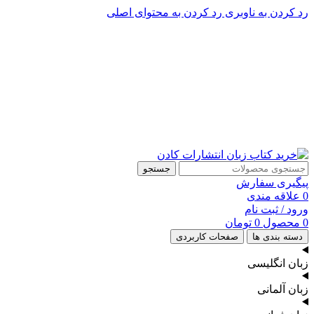
رد کردن به ناوبری
رد کردن به محتوای اصلی
پشتیبانی تلگرام : 09201005262
پشتیبانی تلفنی: 91090046 - 021
جستجو
پیگیری سفارش
0
علاقه مندی
ورود / ثبت نام
0
محصول
0
تومان
دسته بندی ها
صفحات کاربردی
زبان انگلیسی
زبان آلمانی