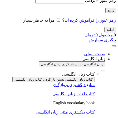
رمز عبور
*
الزامی
ورود
رمز عبور را فراموش کرده اید؟
مرا به خاطر بسپار
ادامه
0
محصول
0
تومان
پیگیری سفارش
صفحه اصلی
زبان انگلیسی
زبان انگلیسی بستن
باز کردن زبان انگلیسی
کتاب زبان انگلیسی
کتاب زبان انگلیسی بستن
باز کردن کتاب زبان انگلیسی
منابع دیکشنری و واژگان
کتاب لغات زبان انگلیسی
English vocabulary book
کتاب دیکشنری متنی زبان انگلیسی