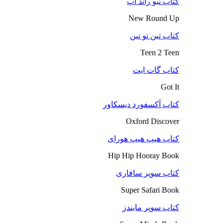
کتاب نیو راند آپ
New Round Up
کتاب تین تو تین
Teen 2 Teen
کتاب گات ایت
Got It
کتاب آکسفورد دیسکاور
Oxford Discover
کتاب هیپ هیپ هورای
Hip Hip Hooray Book
کتاب سوپر سافاری
Super Safari Book
کتاب سوپر مایندز