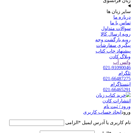
زبان فرانسوی
سایر زبان ها
درباره ما
تماس با ما
سوالات متداول
رویه ارسال کالا
رویه بازگشت وجه
پیگیری سفارشات
پیشنهاد چاپ کتاب
وبلاگ کادن
واتس آپ
021-91090046
تلگرام
021-66487275
اینستاگرام
021-66465291
ورود / ثبت نام
ورود
ایجاد حساب کاربری
نام کاربری یا آدرس ایمیل
*
الزامی