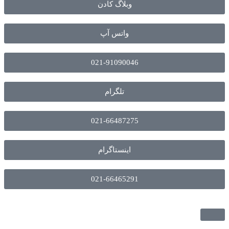
وبلاگ کادن
واتس آپ
021-91090046
تلگرام
021-66487275
اینستاگرام
021-66465291