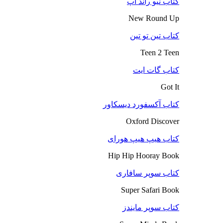
کتاب نیو راند آپ
New Round Up
کتاب تین تو تین
Teen 2 Teen
کتاب گات ایت
Got It
کتاب آکسفورد دیسکاور
Oxford Discover
کتاب هیپ هیپ هورای
Hip Hip Hooray Book
کتاب سوپر سافاری
Super Safari Book
کتاب سوپر مایندز