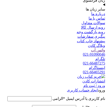
زبان فرانسوی
سایر زبان ها
درباره ما
تماس با ما
سوالات متداول
رویه ارسال کالا
رویه بازگشت وجه
پیگیری سفارشات
پیشنهاد چاپ کتاب
وبلاگ کادن
واتس آپ
021-91090046
تلگرام
021-66487275
اینستاگرام
021-66465291
ورود / ثبت نام
ورود
ایجاد حساب کاربری
نام کاربری یا آدرس ایمیل
*
الزامی