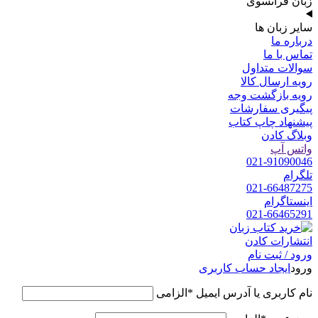
زبان فرانسوی
سایر زبان ها
درباره ما
تماس با ما
سوالات متداول
رویه ارسال کالا
رویه بازگشت وجه
پیگیری سفارشات
پیشنهاد چاپ کتاب
وبلاگ کادن
واتس آپ
021-91090046
تلگرام
021-66487275
اینستاگرام
021-66465291
ورود / ثبت نام
ورود
ایجاد حساب کاربری
نام کاربری یا آدرس ایمیل
*
الزامی