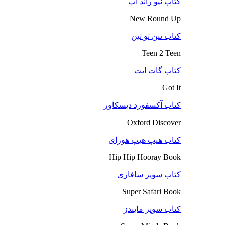
کتاب نیو راند آپ
New Round Up
کتاب تین تو تین
Teen 2 Teen
کتاب گات ایت
Got It
کتاب آکسفورد دیسکاور
Oxford Discover
کتاب هیپ هیپ هورای
Hip Hip Hooray Book
کتاب سوپر سافاری
Super Safari Book
کتاب سوپر مایندز