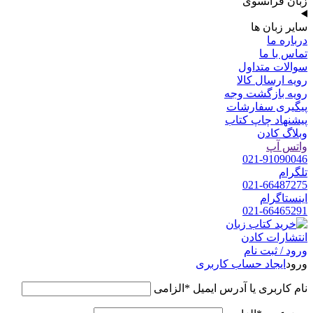
زبان فرانسوی
سایر زبان ها
درباره ما
تماس با ما
سوالات متداول
رویه ارسال کالا
رویه بازگشت وجه
پیگیری سفارشات
پیشنهاد چاپ کتاب
وبلاگ کادن
واتس آپ
021-91090046
تلگرام
021-66487275
اینستاگرام
021-66465291
ورود / ثبت نام
ورود
ایجاد حساب کاربری
نام کاربری یا آدرس ایمیل
*
الزامی