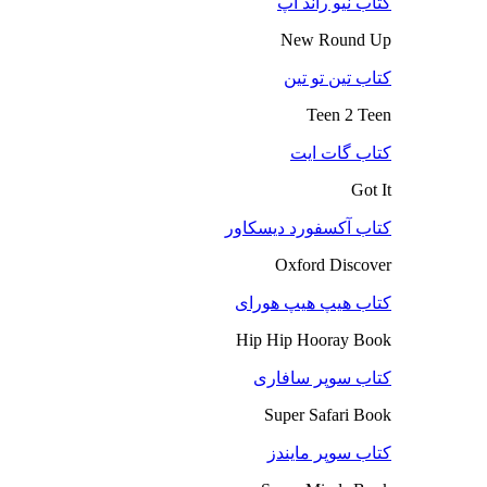
کتاب نیو راند آپ
New Round Up
کتاب تین تو تین
Teen 2 Teen
کتاب گات ایت
Got It
کتاب آکسفورد دیسکاور
Oxford Discover
کتاب هیپ هیپ هورای
Hip Hip Hooray Book
کتاب سوپر سافاری
Super Safari Book
کتاب سوپر مایندز