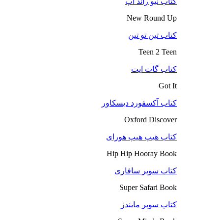
کتاب نیو راند آپ
New Round Up
کتاب تین تو تین
Teen 2 Teen
کتاب گات ایت
Got It
کتاب آکسفورد دیسکاور
Oxford Discover
کتاب هیپ هیپ هورای
Hip Hip Hooray Book
کتاب سوپر سافاری
Super Safari Book
کتاب سوپر مایندز