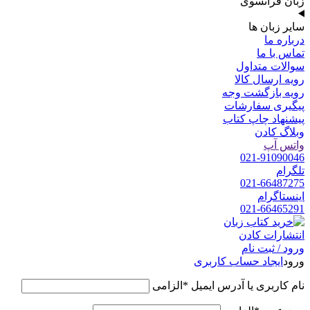
زبان فرانسوی
سایر زبان ها
درباره ما
تماس با ما
سوالات متداول
رویه ارسال کالا
رویه بازگشت وجه
پیگیری سفارشات
پیشنهاد چاپ کتاب
وبلاگ کادن
واتس آپ
021-91090046
تلگرام
021-66487275
اینستاگرام
021-66465291
ورود / ثبت نام
ورود
ایجاد حساب کاربری
نام کاربری یا آدرس ایمیل
*
الزامی