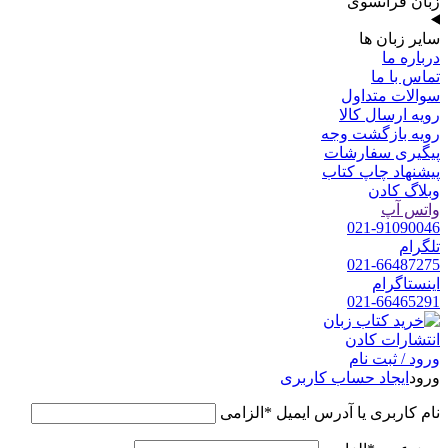
زبان فرانسوی
سایر زبان ها
درباره ما
تماس با ما
سوالات متداول
رویه ارسال کالا
رویه بازگشت وجه
پیگیری سفارشات
پیشنهاد چاپ کتاب
وبلاگ کادن
واتس آپ
021-91090046
تلگرام
021-66487275
اینستاگرام
021-66465291
ورود / ثبت نام
ورود
ایجاد حساب کاربری
نام کاربری یا آدرس ایمیل
*
الزامی