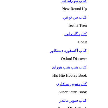
کتاب نیو راند آپ
New Round Up
کتاب تین تو تین
Teen 2 Teen
کتاب گات ایت
Got It
کتاب آکسفورد دیسکاور
Oxford Discover
کتاب هیپ هیپ هورای
Hip Hip Hooray Book
کتاب سوپر سافاری
Super Safari Book
کتاب سوپر مایندز