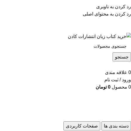
پشتیبانی تلگرام : 09201005262
رد کردن به ناوبری
۵۰ تا۶۰ درصد تخفیف 
رد کردن به محتوای اصلی
پشتیبانی تلفنی: 91090046 - 021
جستجو
0
علاقه مندی
ورود / ثبت نام
0
محصول
0
تومان
دسته بندی ها
صفحات کاربردی