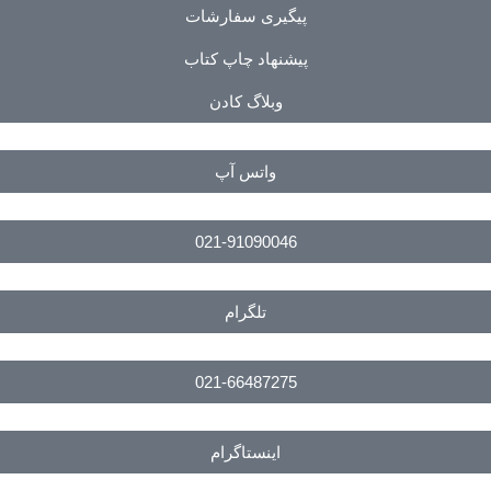
پیگیری سفارشات
پیشنهاد چاپ کتاب
وبلاگ کادن
واتس آپ
021-91090046
تلگرام
021-66487275
اینستاگرام