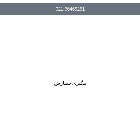
021-66465291
پیگیری سفارش