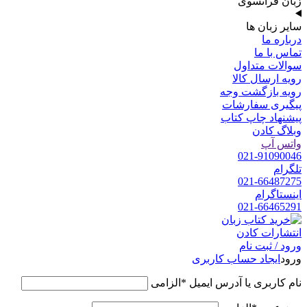
زبان فرانسوی
سایر زبان ها
درباره ما
تماس با ما
سوالات متداول
رویه ارسال کالا
رویه بازگشت وجه
پیگیری سفارشات
پیشنهاد چاپ کتاب
وبلاگ کادن
واتس آپ
021-91090046
تلگرام
021-66487275
اینستاگرام
021-66465291
ورود / ثبت نام
ورود
ایجاد حساب کاربری
نام کاربری یا آدرس ایمیل
*
الزامی