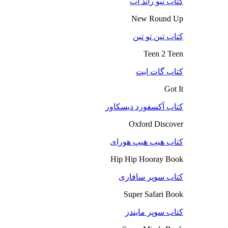
کتاب نیو راند آپ
New Round Up
کتاب تین تو تین
Teen 2 Teen
کتاب گات ایت
Got It
کتاب آکسفورد دیسکاور
Oxford Discover
کتاب هیپ هیپ هورای
Hip Hip Hooray Book
کتاب سوپر سافاری
Super Safari Book
کتاب سوپر مایندز