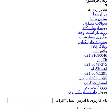
زبان فرانسوی
سایر زبان ها
درباره ما
تماس با ما
سوالات متداول
رویه ارسال کالا
رویه بازگشت وجه
پیگیری سفارشات
پیشنهاد چاپ کتاب
وبلاگ کادن
واتس آپ
021-91090046
تلگرام
021-66487275
اینستاگرام
021-66465291
ورود / ثبت نام
ورود
ایجاد حساب کاربری
نام کاربری یا آدرس ایمیل
*
الزامی