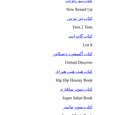
کتاب نیو راند آپ
New Round Up
کتاب تین تو تین
Teen 2 Teen
کتاب گات ایت
Got It
کتاب آکسفورد دیسکاور
Oxford Discover
کتاب هیپ هیپ هورای
Hip Hip Hooray Book
کتاب سوپر سافاری
Super Safari Book
کتاب سوپر مایندز