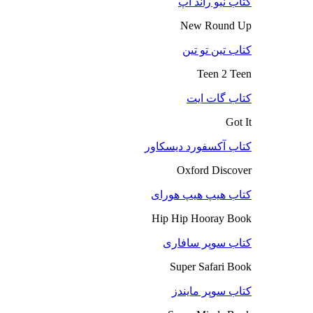
کتاب نیو راند آپ
New Round Up
کتاب تین تو تین
Teen 2 Teen
کتاب گات ایت
Got It
کتاب آکسفورد دیسکاور
Oxford Discover
کتاب هیپ هیپ هورای
Hip Hip Hooray Book
کتاب سوپر سافاری
Super Safari Book
کتاب سوپر مایندز