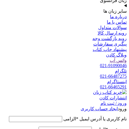
زبان فرانسوی
سایر زبان ها
درباره ما
تماس با ما
سوالات متداول
رویه ارسال کالا
رویه بازگشت وجه
پیگیری سفارشات
پیشنهاد چاپ کتاب
وبلاگ کادن
واتس آپ
021-91090046
تلگرام
021-66487275
اینستاگرام
021-66465291
ورود / ثبت نام
ورود
ایجاد حساب کاربری
نام کاربری یا آدرس ایمیل
*
الزامی