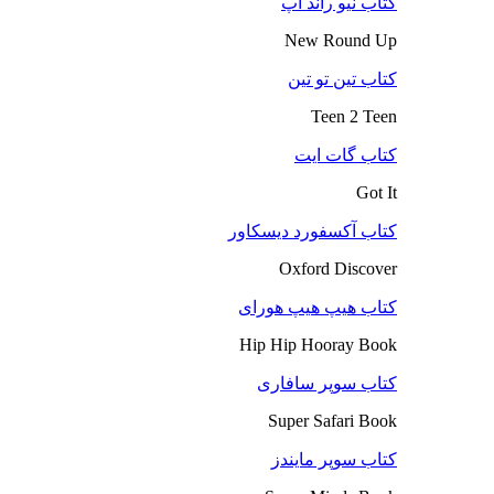
کتاب نیو راند آپ
New Round Up
کتاب تین تو تین
Teen 2 Teen
کتاب گات ایت
Got It
کتاب آکسفورد دیسکاور
Oxford Discover
کتاب هیپ هیپ هورای
Hip Hip Hooray Book
کتاب سوپر سافاری
Super Safari Book
کتاب سوپر مایندز