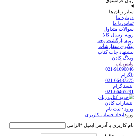
زبان فرانسوی
سایر زبان ها
درباره ما
تماس با ما
سوالات متداول
رویه ارسال کالا
رویه بازگشت وجه
پیگیری سفارشات
پیشنهاد چاپ کتاب
وبلاگ کادن
واتس آپ
021-91090046
تلگرام
021-66487275
اینستاگرام
021-66465291
ورود / ثبت نام
ورود
ایجاد حساب کاربری
نام کاربری یا آدرس ایمیل
*
الزامی