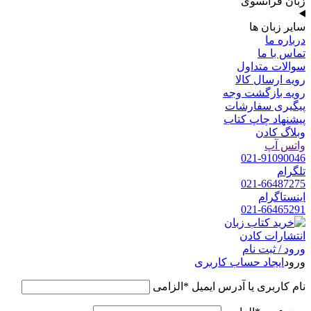
زبان فرانسوی
سایر زبان ها
درباره ما
تماس با ما
سوالات متداول
رویه ارسال کالا
رویه بازگشت وجه
پیگیری سفارشات
پیشنهاد چاپ کتاب
وبلاگ کادن
واتس آپ
021-91090046
تلگرام
021-66487275
اینستاگرام
021-66465291
ورود / ثبت نام
ورود
ایجاد حساب کاربری
نام کاربری یا آدرس ایمیل
*
الزامی