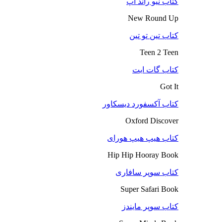
کتاب نیو راند آپ
New Round Up
کتاب تین تو تین
Teen 2 Teen
کتاب گات ایت
Got It
کتاب آکسفورد دیسکاور
Oxford Discover
کتاب هیپ هیپ هورای
Hip Hip Hooray Book
کتاب سوپر سافاری
Super Safari Book
کتاب سوپر مایندز