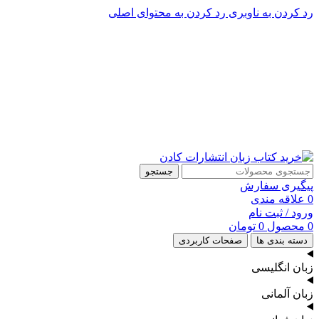
رد کردن به ناوبری
رد کردن به محتوای اصلی
پشتیبانی تلگرام : 09201005262
پشتیبانی تلفنی: 91090046 - 021
جستجو
پیگیری سفارش
0
علاقه مندی
ورود / ثبت نام
0
محصول
0
تومان
دسته بندی ها
صفحات کاربردی
زبان انگلیسی
زبان آلمانی