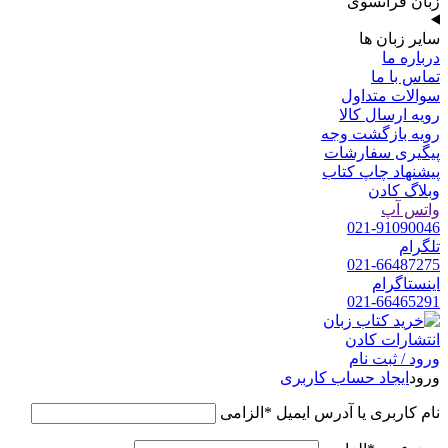
زبان فرانسوی
سایر زبان ها
درباره ما
تماس با ما
سوالات متداول
رویه ارسال کالا
رویه بازگشت وجه
پیگیری سفارشات
پیشنهاد چاپ کتاب
وبلاگ کادن
واتس آپ
021-91090046
تلگرام
021-66487275
اینستاگرام
021-66465291
ورود / ثبت نام
ورود
ایجاد حساب کاربری
نام کاربری یا آدرس ایمیل
*
الزامی