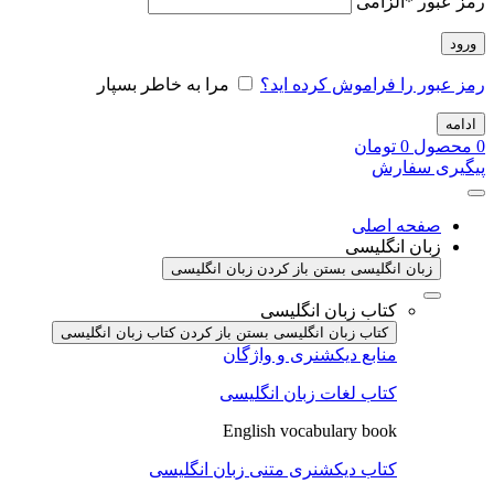
رمز عبور
*
الزامی
ورود
رمز عبور را فراموش کرده اید؟
مرا به خاطر بسپار
ادامه
0
محصول
0
تومان
پیگیری سفارش
صفحه اصلی
زبان انگلیسی
زبان انگلیسی بستن
باز کردن زبان انگلیسی
کتاب زبان انگلیسی
کتاب زبان انگلیسی بستن
باز کردن کتاب زبان انگلیسی
منابع دیکشنری و واژگان
کتاب لغات زبان انگلیسی
English vocabulary book
کتاب دیکشنری متنی زبان انگلیسی