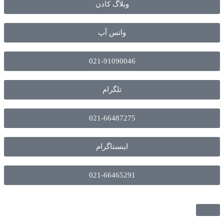
وبلاگ کادن
واتس آپ
021-91090046
تلگرام
021-66487275
اینستاگرام
021-66465291