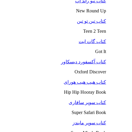
کتاب نیو راند آپ
New Round Up
کتاب تین تو تین
Teen 2 Teen
کتاب گات ایت
Got It
کتاب آکسفورد دیسکاور
Oxford Discover
کتاب هیپ هیپ هورای
Hip Hip Hooray Book
کتاب سوپر سافاری
Super Safari Book
کتاب سوپر مایندز