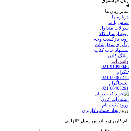
زبان فرانسوی
سایر زبان ها
درباره ما
تماس با ما
سوالات متداول
رویه ارسال کالا
رویه بازگشت وجه
پیگیری سفارشات
پیشنهاد چاپ کتاب
وبلاگ کادن
واتس آپ
021-91090046
تلگرام
021-66487275
اینستاگرام
021-66465291
ورود / ثبت نام
ورود
ایجاد حساب کاربری
نام کاربری یا آدرس ایمیل
*
الزامی