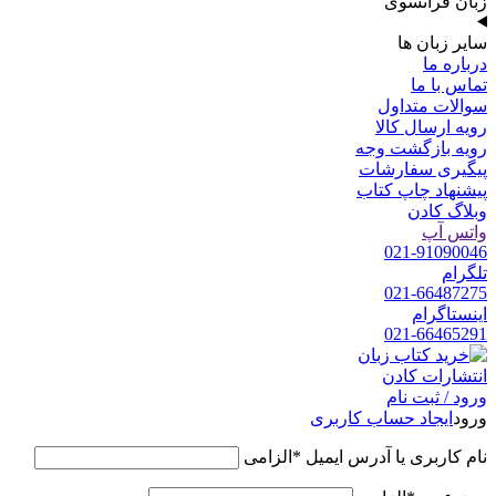
زبان فرانسوی
سایر زبان ها
درباره ما
تماس با ما
سوالات متداول
رویه ارسال کالا
رویه بازگشت وجه
پیگیری سفارشات
پیشنهاد چاپ کتاب
وبلاگ کادن
واتس آپ
021-91090046
تلگرام
021-66487275
اینستاگرام
021-66465291
ورود / ثبت نام
ورود
ایجاد حساب کاربری
نام کاربری یا آدرس ایمیل
*
الزامی