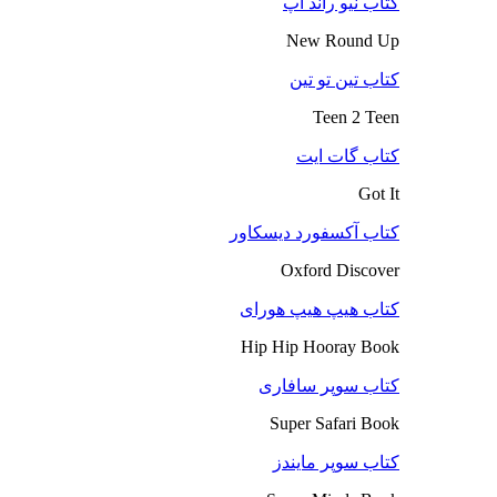
کتاب نیو راند آپ
New Round Up
کتاب تین تو تین
Teen 2 Teen
کتاب گات ایت
Got It
کتاب آکسفورد دیسکاور
Oxford Discover
کتاب هیپ هیپ هورای
Hip Hip Hooray Book
کتاب سوپر سافاری
Super Safari Book
کتاب سوپر مایندز