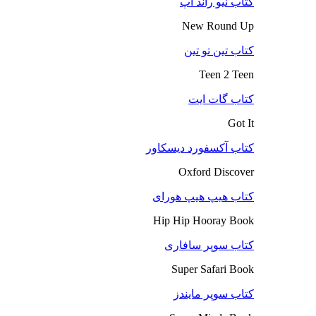
کتاب نیو راند آپ
New Round Up
کتاب تین تو تین
Teen 2 Teen
کتاب گات ایت
Got It
کتاب آکسفورد دیسکاور
Oxford Discover
کتاب هیپ هیپ هورای
Hip Hip Hooray Book
کتاب سوپر سافاری
Super Safari Book
کتاب سوپر مایندز