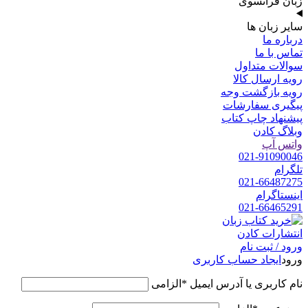
زبان فرانسوی
سایر زبان ها
درباره ما
تماس با ما
سوالات متداول
رویه ارسال کالا
رویه بازگشت وجه
پیگیری سفارشات
پیشنهاد چاپ کتاب
وبلاگ کادن
واتس آپ
021-91090046
تلگرام
021-66487275
اینستاگرام
021-66465291
ورود / ثبت نام
ورود
ایجاد حساب کاربری
نام کاربری یا آدرس ایمیل
*
الزامی